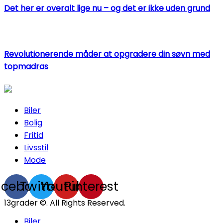
Det her er overalt lige nu – og det er ikke uden grund
Revolutionerende måder at opgradere din søvn med
topmadras
Biler
Bolig
Fritid
Livsstil
Mode
acebook
Twitter
Youtube
Pinterest
13grader ©. All Rights Reserved.
Biler