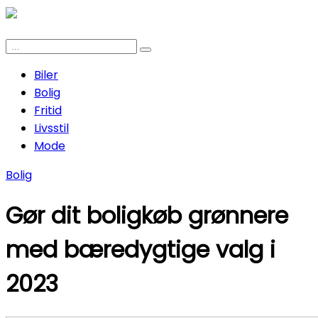
Biler
Bolig
Fritid
Livsstil
Mode
Bolig
Gør dit boligkøb grønnere
med bæredygtige valg i
2023