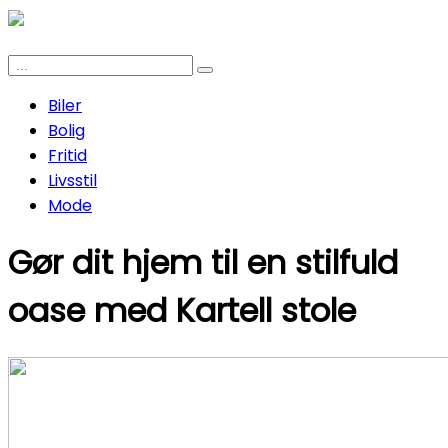
Biler
Bolig
Fritid
Livsstil
Mode
Gør dit hjem til en stilfuld
oase med Kartell stole