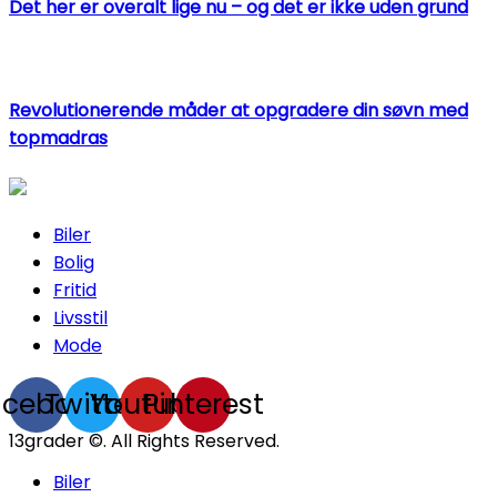
Det her er overalt lige nu – og det er ikke uden grund
Revolutionerende måder at opgradere din søvn med
topmadras
Biler
Bolig
Fritid
Livsstil
Mode
acebook
Twitter
Youtube
Pinterest
13grader ©. All Rights Reserved.
Biler