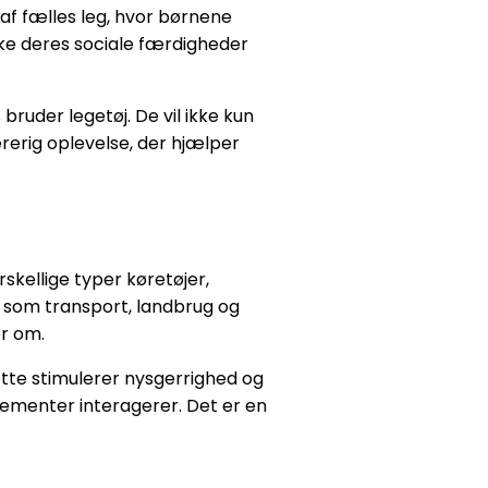
 af fælles leg, hvor børnene
ke deres sociale færdigheder
ruder legetøj. De vil ikke kun
rerig oplevelse, der hjælper
rskellige typer køretøjer,
r som transport, landbrug og
er om.
ette stimulerer nysgerrighed og
lementer interagerer. Det er en