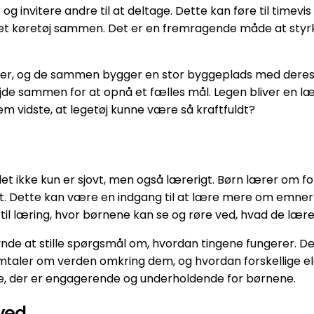
 invitere andre til at deltage. Dette kan føre til timevis
 et køretøj sammen. Det er en fremragende måde at styr
 over, og de sammen bygger en stor byggeplads med deres b
e sammen for at opnå et fælles mål. Legen bliver en læ
m vidste, at legetøj kunne være så kraftfuldt?
det ikke kun er sjovt, men også lærerigt. Børn lærer om fo
ndet. Dette kan være en indgang til at lære mere om emne
 til læring, hvor børnene kan se og røre ved, hvad de lær
ynde at stille spørgsmål om, hvordan tingene fungerer. D
 samtaler om verden omkring dem, og hvordan forskellige e
e, der er engagerende og underholdende for børnene.
 ved