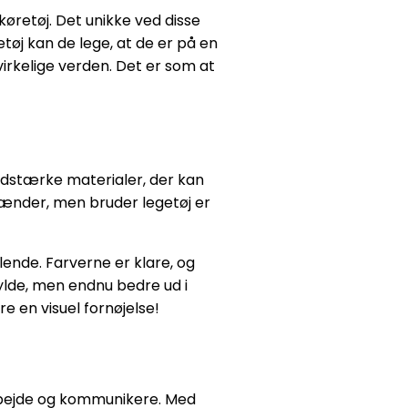
køretøj. Det unikke ved disse
etøj kan de lege, at de er på en
virkelige verden. Det er som at
idstærke materialer, der kan
 hænder, men bruder legetøj er
lende. Farverne er klare, og
hylde, men endnu bedre ud i
e en visuel fornøjelse!
marbejde og kommunikere. Med