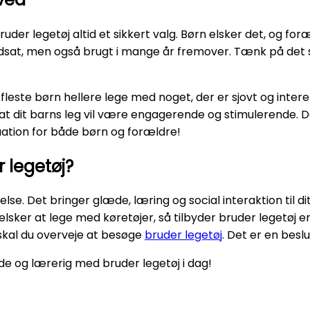
 bruder legetøj altid et sikkert valg. Børn elsker det, og 
ærdsat, men også brugt i mange år fremover. Tænk på det
 fleste børn hellere lege med noget, der er sjovt og inter
at dit barns leg vil være engagerende og stimulerende. Det
uation for både børn og forældre!
 legetøj?
lse. Det bringer glæde, læring og social interaktion til di
sker at lege med køretøjer, så tilbyder bruder legetøj e
 skal du overveje at besøge
bruder legetøj
. Det er en beslu
e og lærerig med bruder legetøj i dag!