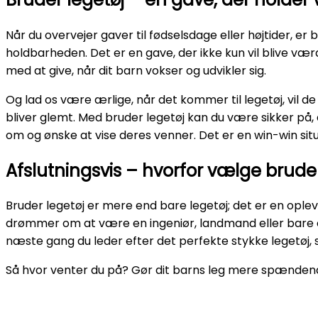
Når du overvejer gaver til fødselsdage eller højtider, er
holdbarheden. Det er en gave, der ikke kun vil blive v
med at give, når dit barn vokser og udvikler sig.
Og lad os være ærlige, når det kommer til legetøj, vil de
bliver glemt. Med bruder legetøj kan du være sikker på, 
om og ønske at vise deres venner. Det er en win-win sit
Afslutningsvis – hvorfor vælge bruder
Bruder legetøj er mere end bare legetøj; det er en opleve
drømmer om at være en ingeniør, landmand eller bare el
næste gang du leder efter det perfekte stykke legetøj,
Så hvor venter du på? Gør dit barns leg mere spændend