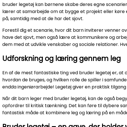
bruder legetøj kan børnene skabe deres egne scenarier og
lærer at samarbejde om at bygge et projekt eller køre
på, samtidig med at de har det sjovt.
Forestil dig et scenarie, hvor dit barn inviterer venner
have det sjovt, men også lære at kommunikere og arbejd
dem med at udvikle venskaber og sociale relationer. Hve
Udforskning og læring gennem leg
En af de mest fantastiske ting ved bruder legetøj er, at 
hvordan de bruges, og hvilken rolle de spiller i samfu
endda ingeniørarbejde! Legetøj giver en praktisk tilgang
Når dit barn leger med bruder legetøj, kan de også beg
opfordrer til kritisk tænkning. Det kan føre til dybere
fantastisk måde at kombinere leg og læring på en måd
Bruder legetøj – en gave, der holder