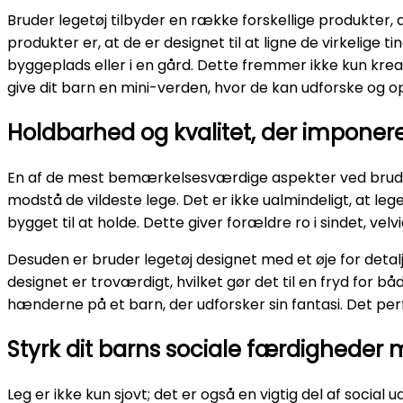
Bruder legetøj tilbyder en række forskellige produkter, 
produkter er, at de er designet til at ligne de virkelige 
byggeplads eller i en gård. Dette fremmer ikke kun krea
give dit barn en mini-verden, hvor de kan udforske og o
Holdbarhed og kvalitet, der imponer
En af de mest bemærkelsesværdige aspekter ved bruder le
modstå de vildeste lege. Det er ikke ualmindeligt, at le
bygget til at holde. Dette giver forældre ro i sindet, vel
Desuden er bruder legetøj designet med et øje for detalje
designet er troværdigt, hvilket gør det til en fryd for b
hænderne på et barn, der udforsker sin fantasi. Det perf
Styrk dit barns sociale færdigheder 
Leg er ikke kun sjovt; det er også en vigtig del af soci