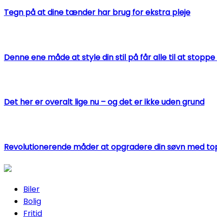
Tegn på at dine tænder har brug for ekstra pleje
Denne ene måde at style din stil på får alle til at stop
Det her er overalt lige nu – og det er ikke uden grund
Revolutionerende måder at opgradere din søvn med t
Biler
Bolig
Fritid