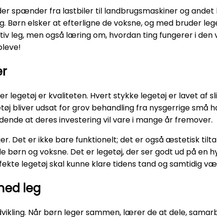
der spænder fra lastbiler til landbrugsmaskiner og andet 
ting. Børn elsker at efterligne de voksne, og med bruder leg
tiv leg, men også læring om, hvordan ting fungerer i den 
pleve!
er
getøj er kvaliteten. Hvert stykke legetøj er lavet af sl
getøj bliver udsat for grov behandling fra nysgerrige små
vidende at deres investering vil vare i mange år fremover.
r. Det er ikke bare funktionelt; det er også æstetisk tilta
åde børn og voksne. Det er legetøj, der ser godt ud på en 
ekte legetøj skal kunne klare tidens tand og samtidig vær
med leg
al udvikling. Når børn leger sammen, lærer de at dele, sa