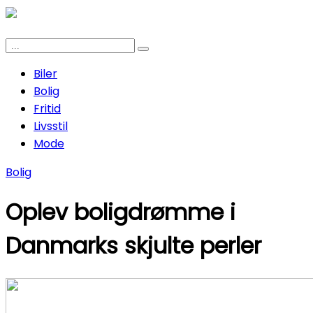
Biler
Bolig
Fritid
Livsstil
Mode
Bolig
Oplev boligdrømme i
Danmarks skjulte perler