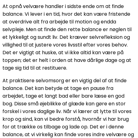
At opnå velvære handler i sidste ende om at finde
balance. Vi lever i en tid, hvor det kan være fristende
at overdrive alt fra arbejde til motion og endda
selvpleje. Men at finde den rette balance er nøglen til
et lykkeligt og sundt liv. Det kræver selvrefleksion og
villighed til at justere vores livsstil efter vores behov.
Det er vigtigt at huske, at vi ikke altid kan være på
toppen; det er helt i orden at have dårlige dage og at
tage sig tid til at restituere.
At praktisere selvomsorg er en vigtig del af at finde
balance. Det kan betyde at tage en pause fra
arbejdet, tage et langt bad eller bare læse en god
bog. Disse små øjeblikke af glæde kan gøre en stor
forskel i vores daglige liv. Når vi lærer at lytte til vores
krop og sind, kan vi bedre forstå, hvornår vi har brug
for at trække os tilbage og lade op. Det er i denne
balance, at vi virkelig kan finde vores indre velvære og