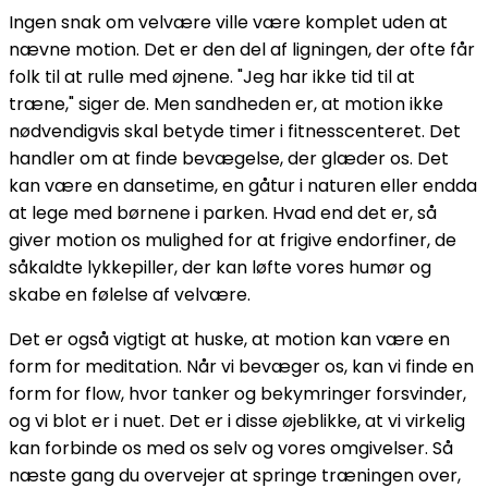
Ingen snak om velvære ville være komplet uden at
nævne motion. Det er den del af ligningen, der ofte får
folk til at rulle med øjnene. "Jeg har ikke tid til at
træne," siger de. Men sandheden er, at motion ikke
nødvendigvis skal betyde timer i fitnesscenteret. Det
handler om at finde bevægelse, der glæder os. Det
kan være en dansetime, en gåtur i naturen eller endda
at lege med børnene i parken. Hvad end det er, så
giver motion os mulighed for at frigive endorfiner, de
såkaldte lykkepiller, der kan løfte vores humør og
skabe en følelse af velvære.
Det er også vigtigt at huske, at motion kan være en
form for meditation. Når vi bevæger os, kan vi finde en
form for flow, hvor tanker og bekymringer forsvinder,
og vi blot er i nuet. Det er i disse øjeblikke, at vi virkelig
kan forbinde os med os selv og vores omgivelser. Så
næste gang du overvejer at springe træningen over,