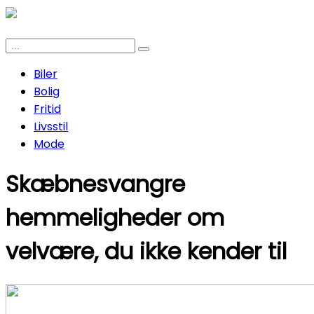
Biler
Bolig
Fritid
Livsstil
Mode
Skæbnesvangre
hemmeligheder om
velvære, du ikke kender til