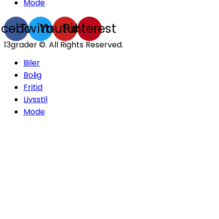
Mode
acebook
Twitter
Youtube
Pinterest
13grader ©. All Rights Reserved.
Biler
Bolig
Fritid
Livsstil
Mode